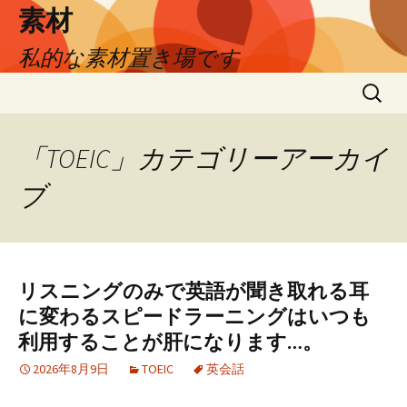
素材
私的な素材置き場です
コ
検
ン
索:
テ
ン
「TOEIC」カテゴリーアーカイ
ツ
ブ
へ
ス
キ
ッ
プ
リスニングのみで英語が聞き取れる耳
に変わるスピードラーニングはいつも
利用することが肝になります…。
2026年8月9日
TOEIC
英会話