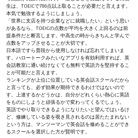
生は、TOEICで700点以上取ることが必要だと言えます。
本気で勉強するようにしましょう。
「世界に支店を持つ企業などに就職したい」という思い
があるなら、TOEICの点数が平均を大きく上回るのは前
提条件だと断言します。中高生の時からきちんと学んで
点数をアップさせることが大切です。
日本語ですら普段から使用しなければ忘れてしまいま
す。ハロートークみたいなアプリを有効利用すれば、英
会話教室に通い続けなくても無料で英語力を堅持するこ
とが可能だと言えます。
ランキングが上位に位置している英会話スクールだから
と言っても、必ず効果が期待できるわけではないので
す。上達するかどうかは、自分がどれくらい熱心に英語
をものにしようと頑張るかで変わってくるでしょう。
英語でやり取りできるようになりたいと望んではいるけ
ど、修練している姿を覗き見されるのは居たたまれない
という方は、マンツーマンで英会話を修めることができ
るスクールを選択した方が賢明です。