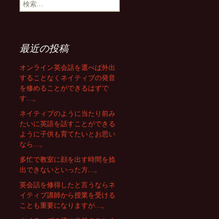
検
索
ゲ
:
最近の投稿
ー
オンライン英会話を選べば外出
することなくネイティブの発音
シ
を修めることができるはずで
す…。
ョ
ネイティブのように当たり前み
たいに英語を話すことができる
ように子供も育てたいとお思い
ン
なら…。
多忙で教室に顔を出す時間を捻
出できないといった方…。
英会話を修得したと言うならネ
イティブ講師から授業を受ける
ことも重要になりますが…。