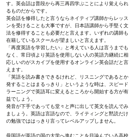
す。英会話は普段から再三再四学ぶことにより覚えられ
るものだからです。
英会話を修得したと言うならネイティブ講師からレッス
ンを受けることも大事ですが、日本語講師から手堅く文
法を修得することも必要だと言えます。いずれの講師も
在籍しているスクールが望ましいと言えます。
「再度英語を学習したい」と考えている人は言うまでも
なく、常日頃より英語を使用しない人の英語力継続に相
応しいのがスカイプを使用するオンライン英会話だと言
えます。
「英語を読み書きできるけれど、リスニングであるとか
発することはまるっきり」というような時は、スピード
ラーニングで英語耳に変えるところから開始する方が有
益でしょう。
発音が下手であっても堂々と声に出して英文を読んでみ
ましょう。英語は言語なので、ライティングと黙読だけ
の勉強でははっきり言ってレベルアップしません。
母国語が英語の国の大学へ進むことを目論んでいる高校