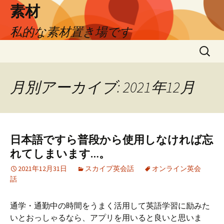
素材
私的な素材置き場です
コ
検
ン
索:
テ
ン
月別アーカイブ: 2021年12月
ツ
へ
ス
キ
日本語ですら普段から使用しなければ忘
ッ
れてしまいます…。
プ
2021年12月31日
スカイプ英会話
オンライン英会
話
通学・通勤中の時間をうまく活用して英語学習に励みた
いとおっしゃるなら、アプリを用いると良いと思いま