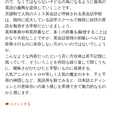
ので、なくてはならない子どもの為になるように最高の
英語の薫陶を提供していくことです。
月謝制で人気のスミス英会話と呼称される英会話学校
は、国内に拡大している語学スクールで格段に好評の英
語を勉強する学校だといえましょう。
英和事典や和英辞書など、多くの辞書をj駆使することは
かなり大切なことですが、英会話習得の初級レベルでは
辞典そのものに依存しない方がいいのではないでしょう
か。
こんなような内容だったという言い方自体は若干記憶に
残っていて、そういうことを何回も繰り返して聞くうち
に、曖昧さがひたひたと手堅いものに発展する。
人気アニメのトトロや等しく人気の魔女のキキ、千と千
尋の神隠しなど、英語用を観てみると、日本語エディシ
ョンとの意味合いの違う感じを実感できて魅力的なもの
かと感じます。
コメントする