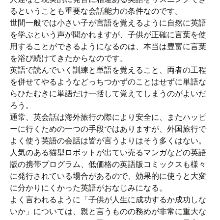
るということも重要な会話能力の条件なのです。
世間一般では小さい子が言語を覚えるように自然に英語
を学ぶという声が聞かれますが、子供が正確に言葉を使
用することができるようになるのは、本当は豊富に言葉
を浴び続けてきたからなのです。
英語で読んでいく訓練と単語を覚えること、両者の工程
を併せてやるようなどっちつかずのことはせずに単語な
らひたむきに単語だけ一括して覚えてしまうのがよいだ
ろう。
通常、英会話は海外旅行の際により安全に、またハッピ
ーに行くための一つの手段ではありますが、外国旅行で
よく使う英語の会話は皆が言うよりはそう多くはない。
人気のある猫型ロボットが出てい売るマンガなどの英語
版の携帯プログラム、低価格の英語版コミックスも様々
に発行されている場合があるので、効果的に使うと大変
に分かりにくかった英語がおなじみになる。
よく言われるように「子供が人生に成功するか成功しな
いか」については、親と言うものの務めが非常に重大な