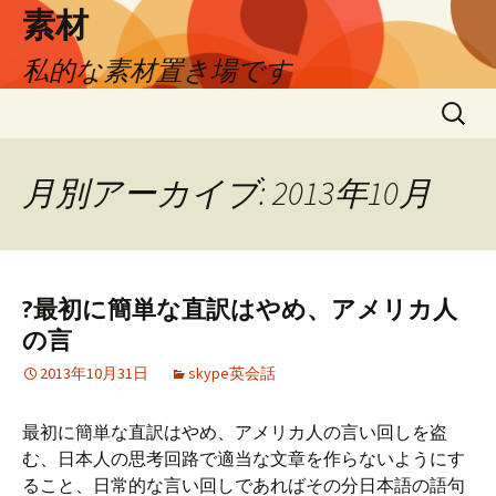
素材
私的な素材置き場です
コ
検
ン
索:
テ
ン
月別アーカイブ: 2013年10月
ツ
へ
ス
キ
?最初に簡単な直訳はやめ、アメリカ人
ッ
の言
プ
2013年10月31日
skype英会話
最初に簡単な直訳はやめ、アメリカ人の言い回しを盗
む、日本人の思考回路で適当な文章を作らないようにす
ること、日常的な言い回しであればその分日本語の語句