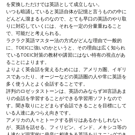
を変換しただけでは英語として成立しない。
いつも暗誦していると英語自体が記憶と言うものの中に
どんどん溜まるものなので、とても早口の英語のやり取
りに対応していくには、それを一定の分量重ねること
で、可能だと考えられる。
ラクラク英語マスター法の方式がどんな理由で一般的
に、TOEICに強いのかというと、その理由は広く知られ
ているTOEIC対策の教材や講習にはない特有の視点があ
ることによります。
よりよく英会話を覚えるためには、アメリカ圏、イギリ
スであったり、オージーなどの英語圏の人や常に英語を
多く使う人とよく会話することです。
評判のロゼッタストーンは、英語のみならず30言語あま
りの会話を学習することができる学習用ソフトなので
す。聞き取りにとどまらず会話できることを目標にして
いる人達にあつらえ向きです。
アメリカの人々とトークする折りはあるかもしれない
が、英語を話せる、フィリピン、インド、メキシコ等の
人達など現実的に発音に相違ある英語をリスニングでき