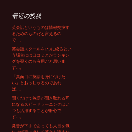
ゲ
最近の投稿
ー
英会話というものは情報交換す
るためのものだと言えるの
シ
で…。
英会話スクールを1つに絞るとい
ョ
う場合には口コミとかランキン
グを覗くのも有用だと思いま
す…。
ン
「真面目に英語を身に付けた
い」とおっしゃるのであれ
ば…。
聞くだけで英語が聞き取れる耳
になるスピードラーニングはい
つも活用することが肝心で
す…。
発音が下手であっても人目を気