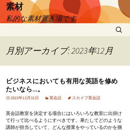
素材
私的な素材置き場です
コ
検
ン
索:
テ
ン
月別アーカイブ: 2023年12月
ツ
へ
ス
キ
ビジネスにおいても有用な英語を修め
ッ
たいなら…。
プ
2023年12月31日
英会話
スカイプ英会話
英会話教室を決定する場合にはいろいろな教室に出掛け
て行って比べるようにすべきです。果たしてどのような
講師が担当していて、どんな授業をやっているのかを掴